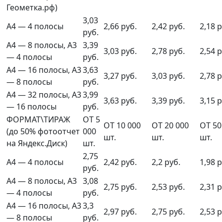
Геометка.рф)
3,03
А4 — 4 полосы
2,66 руб.
2,42 руб.
2,18 р
руб.
А4 — 8 полосы, А3
3,39
3,03 руб.
2,78 руб.
2,54 р
— 4 полосы
руб.
А4 — 16 полосы, А3
3,63
3,27 руб.
3,03 руб.
2,78 р
— 8 полосы
руб.
А4 — 32 полосы, А3
3,99
3,63 руб.
3,39 руб.
3,15 р
— 16 полосы
руб.
ФОРМАТ\ТИРАЖ
ОТ 5
ОТ 10 000
ОТ 20 000
ОТ 50
(до 50% фотоотчет
000
шт.
шт.
шт.
на Яндекс.Диск)
шт.
2,75
А4 — 4 полосы
2,42 руб.
2,2 руб.
1,98 р
руб.
А4 — 8 полосы, А3
3,08
2,75 руб.
2,53 руб.
2,31 р
— 4 полосы
руб.
А4 — 16 полосы, А3
3,3
2,97 руб.
2,75 руб.
2,53 р
— 8 полосы
руб.