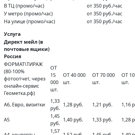
В ТЦ (промо/час)
от 350 руб./час
У метро (промо/час)
от 350 руб./час
На улице (промо/час)
от 350 руб./час
Услуга
Директ мейл (в
почтовые ящики)
Россия
ФОРМАТ\ТИРАЖ
ОТ
(80-100%
15
ОТ 40 000
ОТ 70 000
ОТ 10
фотоотчет, через
000
шт.
шт.
шт.
онлайн-сервис
шт.
Геометка.рф)
1,33
А6, Евро, визитки
1,28 руб.
1,21 руб.
1,16 р
руб.
1,45
А5
1,40 руб.
1,33 руб.
1,28 р
руб.
1,57
А4, конверты
1,52 руб.
1,45 руб.
1,40 р