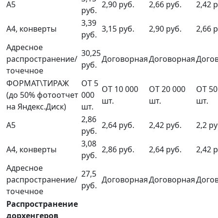
А5
2,90 руб.
2,66 руб.
2,42 р
руб.
3,39
А4, конверты
3,15 руб.
2,90 руб.
2,66 р
руб.
Адресное
30,25
распространение/
Договорная
Договорная
Дого
руб.
точечное
ФОРМАТ\ТИРАЖ
ОТ 5
ОТ 10 000
ОТ 20 000
ОТ 50
(до 50% фотоотчет
000
шт.
шт.
шт.
на Яндекс.Диск)
шт.
2,86
А5
2,64 руб.
2,42 руб.
2,2 ру
руб.
3,08
А4, конверты
2,86 руб.
2,64 руб.
2,42 р
руб.
Адресное
27,5
распространение/
Договорная
Договорная
Дого
руб.
точечное
Распространение
дорхенгеров