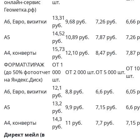
онлайн-сервис
шт.
Геометка.рф)
13,31
А6, Евро, визитки
9,68 руб.
7,26 руб.
6,66 р
руб.
14,52
А5
10,89 руб.
7,87 руб.
7,26 р
руб.
15,73
А4, конверты
12,10 руб.
8,47 руб.
7,87 р
руб.
ФОРМАТ\ТИРАЖ
ОТ 1
ОТ 10
(до 50% фотоотчет
000
ОТ 2 000 шт.
ОТ 5 000 шт.
шт.
на Яндекс.Диск)
шт.
12,1
А6, Евро, визитки
8,8 руб.
6,6 руб.
6,05 р
руб.
13,2
А5
9,9 руб.
7,15 руб.
6,6 ру
руб.
14,3
А4, конверты
11 руб.
7,7 руб.
7,15 р
руб.
Директ мейл (в