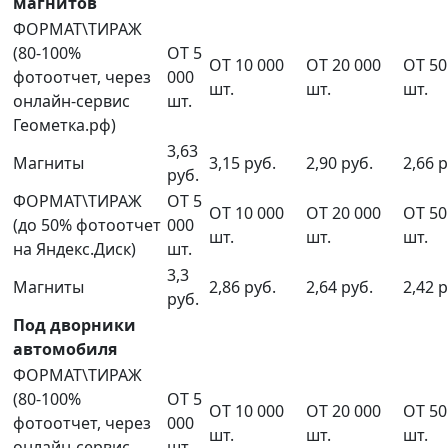
магнитов
ФОРМАТ\ТИРАЖ
(80-100%
ОТ 5
ОТ 10 000
ОТ 20 000
ОТ 50
фотоотчет, через
000
шт.
шт.
шт.
онлайн-сервис
шт.
Геометка.рф)
3,63
Магниты
3,15 руб.
2,90 руб.
2,66 р
руб.
ФОРМАТ\ТИРАЖ
ОТ 5
ОТ 10 000
ОТ 20 000
ОТ 50
(до 50% фотоотчет
000
шт.
шт.
шт.
на Яндекс.Диск)
шт.
3,3
Магниты
2,86 руб.
2,64 руб.
2,42 р
руб.
Под дворники
автомобиля
ФОРМАТ\ТИРАЖ
(80-100%
ОТ 5
ОТ 10 000
ОТ 20 000
ОТ 50
фотоотчет, через
000
шт.
шт.
шт.
онлайн-сервис
шт.