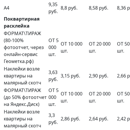
9,35
А4
8,8 руб.
8,58 руб.
8,36 р
руб.
Поквартирная
расклейка
ФОРМАТ\ТИРАЖ
(80-100%
ОТ 5
ОТ 10 000
ОТ 20 000
ОТ 50
фотоотчет, через
000
шт.
шт.
шт.
онлайн-сервис
шт.
Геометка.рф)
Наклейки возле
3,63
квартиры на
3,15 руб.
2,90 руб.
2,66 р
руб.
малярный скотч
ФОРМАТ\ТИРАЖ
ОТ 5
ОТ 10 000
ОТ 20 000
ОТ 50
(до 50% фотоотчет
000
шт.
шт.
шт.
на Яндекс.Диск)
шт.
Наклейки возле
3,3
квартиры на
2,86 руб.
2,64 руб.
2,42 р
руб.
малярный скотч