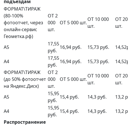
подъездам
ФОРМАТ\ТИРАЖ
(80-100%
ОТ 2
ОТ 10 000
ОТ 20
фотоотчет, через
000
ОТ 5 000 шт.
шт.
шт.
онлайн-сервис
шт.
Геометка.рф)
17,55
А5
16,94 руб.
15,73 руб.
14,52
руб.
17,55
А4
16,94 руб.
15,73 руб.
14,52
руб.
ФОРМАТ\ТИРАЖ
ОТ 2
ОТ 10 000
ОТ 20
(до 50% фотоотчет
000
ОТ 5 000 шт.
шт.
шт.
на Яндекс.Диск)
шт.
15,95
А5
15,4 руб.
14,3 руб.
13,2 р
руб.
15,95
А4
15,4 руб.
14,3 руб.
13,2 р
руб.
Распространение