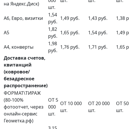
000
шт.
шт.
шт.
на Яндекс.Диск)
шт.
1,54
А6, Евро, визитки
1,49 руб.
1,43 руб.
1,38 р
руб.
1,82
А5
1,65 руб.
1,54 руб.
1,49 р
руб.
1,98
А4, конверты
1,76 руб.
1,71 руб.
1,65 р
руб.
Доставка счетов,
квитанций
(ковровое/
безадресное
распространение)
ФОРМАТ\ТИРАЖ
(80-100%
ОТ 5
ОТ 10 000
ОТ 20 000
ОТ 50
фотоотчет, через
000
шт.
шт.
шт.
онлайн-сервис
шт.
Геометка.рф)
3,15