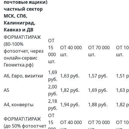
почтовые ящики)
частный сектор
МСК, СПб,
Калиниград,
Кавказ и ДВ
ФОРМАТ\ТИРАЖ
ОТ
(80-100%
15
ОТ 40 000
ОТ 70 000
ОТ 10
фотоотчет, через
000
шт.
шт.
шт.
онлайн-сервис
шт.
Геометка.рф)
1,69
А6, Евро, визитки
1,63 руб.
1,57 руб.
1,51 р
руб.
2,00
А5
1,82 руб.
1,69 руб.
1,63 р
руб.
2,18
А4, конверты
1,94 руб.
1,88 руб.
1,82 р
руб.
ОТ
ФОРМАТ\ТИРАЖ
15
ОТ 40 000
ОТ 70 000
ОТ 10
(до 50% фотоотчет