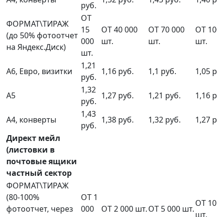
руб.
ОТ
ФОРМАТ\ТИРАЖ
15
ОТ 40 000
ОТ 70 000
ОТ 10
(до 50% фотоотчет
000
шт.
шт.
шт.
на Яндекс.Диск)
шт.
1,21
А6, Евро, визитки
1,16 руб.
1,1 руб.
1,05 р
руб.
1,32
А5
1,27 руб.
1,21 руб.
1,16 р
руб.
1,43
А4, конверты
1,38 руб.
1,32 руб.
1,27 р
руб.
Директ мейл
(листовки в
почтовые ящики
частный сектор
ФОРМАТ\ТИРАЖ
(80-100%
ОТ 1
ОТ 10
фотоотчет, через
000
ОТ 2 000 шт.
ОТ 5 000 шт.
шт.