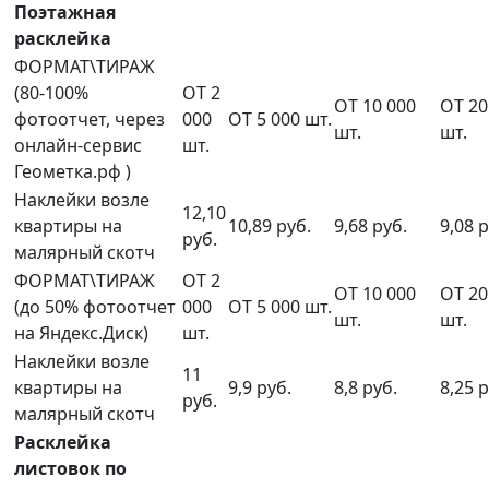
Поэтажная
расклейка
ФОРМАТ\ТИРАЖ
(80-100%
ОТ 2
ОТ 10 000
ОТ 20
фотоотчет, через
000
ОТ 5 000 шт.
шт.
шт.
онлайн-сервис
шт.
Геометка.рф )
Наклейки возле
12,10
квартиры на
10,89 руб.
9,68 руб.
9,08 р
руб.
малярный скотч
ФОРМАТ\ТИРАЖ
ОТ 2
ОТ 10 000
ОТ 20
(до 50% фотоотчет
000
ОТ 5 000 шт.
шт.
шт.
на Яндекс.Диск)
шт.
Наклейки возле
11
квартиры на
9,9 руб.
8,8 руб.
8,25 р
руб.
малярный скотч
Расклейка
листовок по