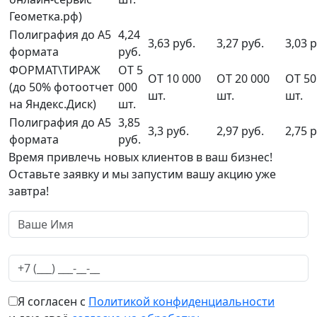
Геометка.рф)
Полиграфия до А5
4,24
3,63 руб.
3,27 руб.
3,03 р
формата
руб.
ФОРМАТ\ТИРАЖ
ОТ 5
ОТ 10 000
ОТ 20 000
ОТ 50
(до 50% фотоотчет
000
шт.
шт.
шт.
на Яндекс.Диск)
шт.
Полиграфия до А5
3,85
3,3 руб.
2,97 руб.
2,75 р
формата
руб.
Время привлечь новых клиентов в ваш бизнес!
Оставьте заявку и мы запустим вашу акцию уже
завтра!
Я согласен с
Политикой конфиденциальности