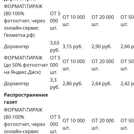
ФОРМАТ\ТИРАЖ
(80-100%
ОТ 5
ОТ 10 000
ОТ 20 000
ОТ 50
фотоотчет, через
000
шт.
шт.
шт.
онлайн-сервис
шт.
Геометка.рф)
3,63
Дорхенгер
3,15 руб.
2,90 руб.
2,66 р
руб.
ФОРМАТ\ТИРАЖ
ОТ 5
ОТ 10 000
ОТ 20 000
ОТ 50
(до 50% фотоотчет
000
шт.
шт.
шт.
на Яндекс.Диск)
шт.
3,3
Дорхенгер
2,86 руб.
2,64 руб.
2,42 р
руб.
Распространение
газет
ФОРМАТ\ТИРАЖ
(80-100%
ОТ 5
ОТ 10 000
ОТ 20 000
ОТ 50
фотоотчет, через
000
шт.
шт.
шт.
онлайн-сервис
шт.